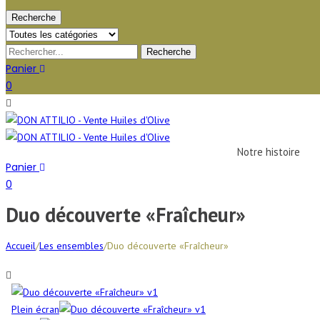
Recherche
Panier
0
Notre histoire
Panier
0
Duo découverte «Fraîcheur»
Accueil
/
Les ensembles
/
Duo découverte «Fraîcheur»
Plein écran