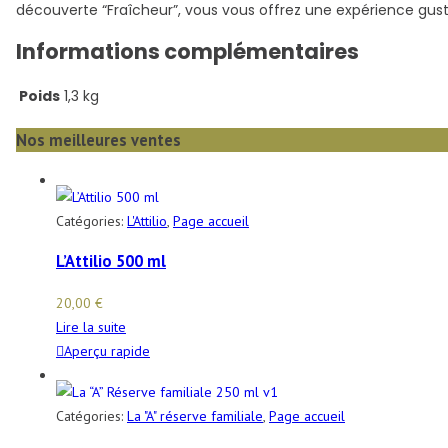
découverte “Fraîcheur”, vous vous offrez une expérience gustati
Informations complémentaires
Poids
1,3 kg
Nos meilleures ventes
Catégories:
L'Attilio
,
Page accueil
L’Attilio 500 ml
20,00
€
Lire la suite
Aperçu rapide
Catégories:
La "A" réserve familiale
,
Page accueil