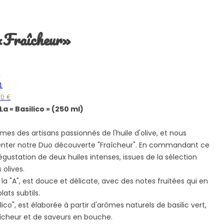
«Fraîcheur»
€
00
€
La « Basilico » (250 ml)
mes des artisans passionnés de l'huile d'olive, et nous
enter notre Duo découverte "Fraîcheur". En commandant ce
gustation de deux huiles intenses, issues de la sélection
 olives.
 la "A", est douce et délicate, avec des notes fruitées qui en
lats subtils.
lico", est élaborée à partir d'arômes naturels de basilic vert,
aîcheur et de saveurs en bouche.