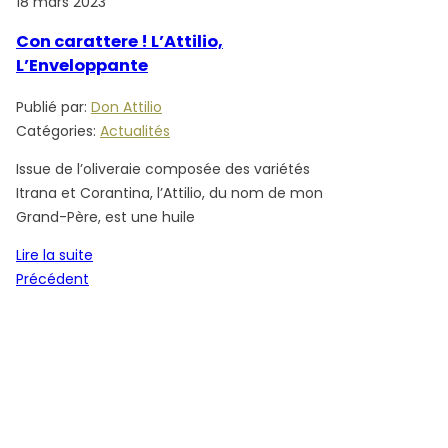
18 mars 2023
Con carattere ! L’Attilio,
L’Enveloppante
Publié par:
Don Attilio
Catégories:
Actualités
Issue de l’oliveraie composée des variétés
Itrana et Corantina, l’Attilio, du nom de mon
Grand-Père, est une huile
Lire la suite
Navigation
Article
Précédent
de
précédent
l’article