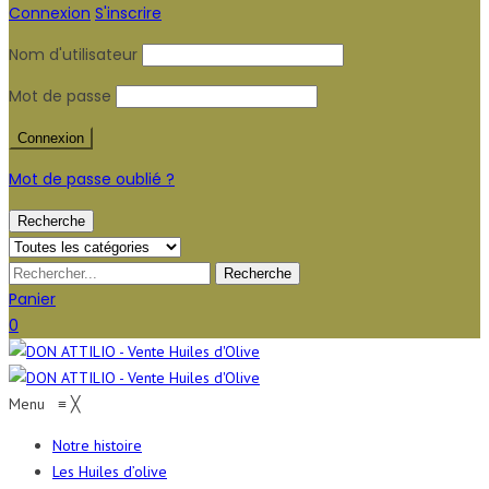
Connexion
S'inscrire
Nom d'utilisateur
Mot de passe
Mot de passe oublié ?
Recherche
Panier
0
Menu
≡
╳
Notre histoire
Les Huiles d’olive