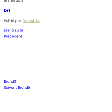
16 mai 2019
br1
Publié par:
Don Attilio
Lire la suite
Navigation
Article
Précédent
de
précédent
l’article
Brand3
Article
Suivant
Brand5
suivant