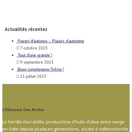
Actualités récentes
Piaceri d’autunno – Plaisirs d’automne
7 octobre 2023
Tout d’une grande !
9 septembre 2023
Buon compleanno Sylvia !
21 juillet 2023
L'Oliveraie Don Attilio
La famille Don Attilio, productrice d'huile d'olive extra vierge
en Italie depuis plusieurs générations., située à Vallerontonda,