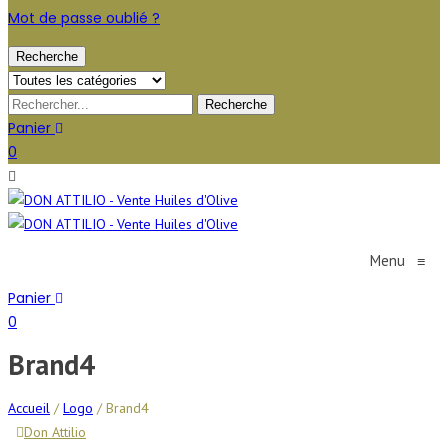
Mot de passe oublié ?
Recherche
Panier
0
Menu
≡
Panier
0
Brand4
Accueil
/
Logo
/
Brand4
Don Attilio