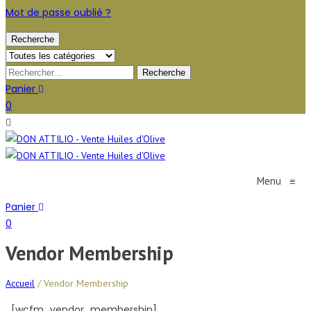
Mot de passe oublié ?
Recherche
Panier
0
Menu
≡
Panier
0
Vendor Membership
Accueil
/
Vendor Membership
[wcfm_vendor_membership]