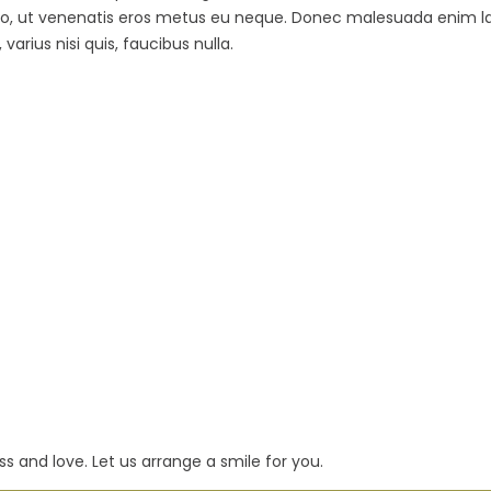
s odio, ut venenatis eros metus eu neque. Donec malesuada enim l
arius nisi quis, faucibus nulla.
s and love. Let us arrange a smile for you.