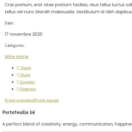
Cras pretium, erat vitae pretium facilisis, risus tellus luctu
tellus vel nunc blandit malesuada. Vestibulum id nibh dapibus, v
Date :
17 novembre 2020
Catégories :
Wine Home
Tweet
Share
Google+
Pinterest
Projet précédent
Projet suivant
Portefeuille lié
A perfect blend of creativity, energy, communication, happines